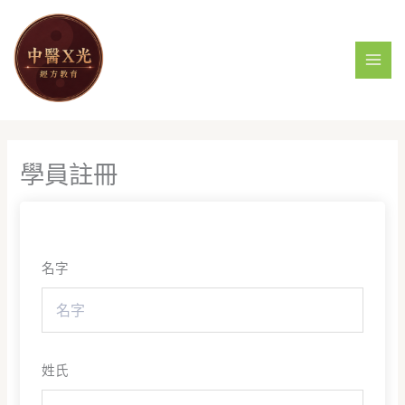
跳
MAI
至
MEN
主
要
內
容
學員註冊
名字
姓氏