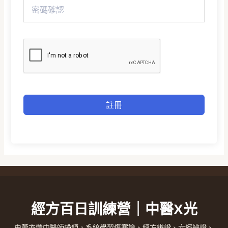
註冊
經方百日訓練營｜中醫X光
由蕭亦愷中醫師帶領，系統學習傷寒論、經方辨證、六經辨證、