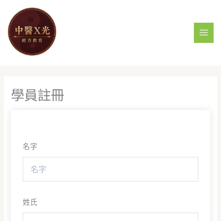
跳
MAI
至
MEN
主
要
內
容
學員註冊
名字
姓氏