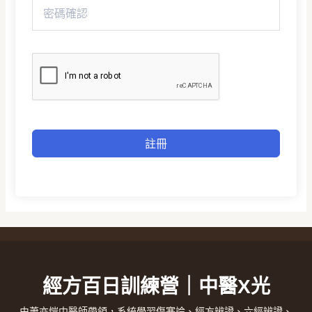
註冊
經方百日訓練營｜中醫X光
由蕭亦愷中醫師帶領，系統學習傷寒論、經方辨證、六經辨證、