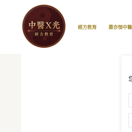
跳
至
主
要
經方教育
蕭亦愷中
內
容