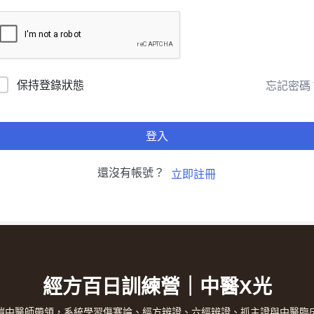
保持登錄狀態
忘記密碼
登入
還沒有帳號？
立即註冊
經方百日訓練營｜中醫X光
愷中醫師帶領，系統學習傷寒論、經方辨證、六經辨證、抓主證與中醫臨