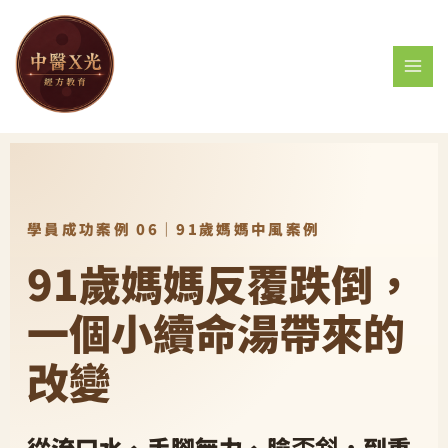
跳
MAI
至
MEN
主
要
內
容
學員成功案例 06｜91歲媽媽中風案例
91歲媽媽反覆跌倒，
一個小續命湯帶來的
改變
從流口水、手腳無力、臉歪斜，到重