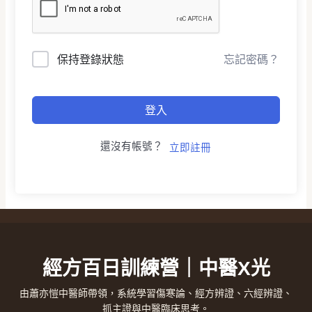
保持登錄狀態
忘記密碼？
登入
還沒有帳號？
立即註冊
經方百日訓練營｜中醫X光
由蕭亦愷中醫師帶領，系統學習傷寒論、經方辨證、六經辨證、
抓主證與中醫臨床思考。