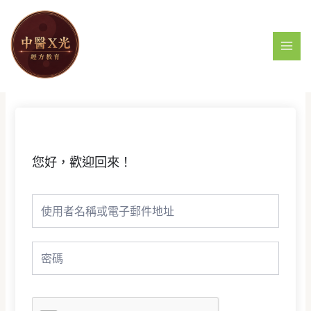
跳
MAI
至
MEN
主
要
內
容
您好，歡迎回來！