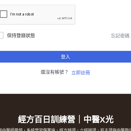
保持登錄狀態
忘記密碼
登入
還沒有帳號？
立即註冊
經方百日訓練營｜中醫X光
愷中醫師帶領，系統學習傷寒論、經方辨證、六經辨證、抓主證與中醫臨