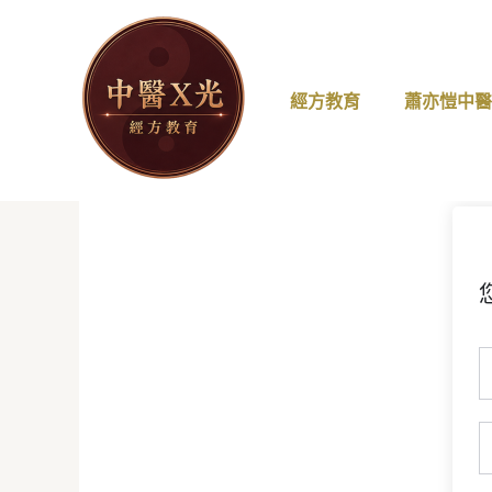
跳
至
主
要
經方教育
蕭亦愷中
內
容