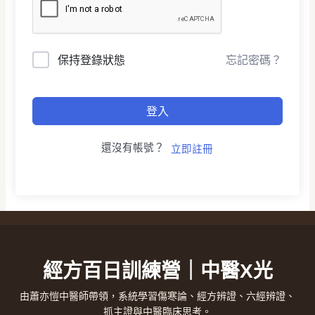
保持登錄狀態
忘記密碼？
登入
還沒有帳號？
立即註冊
經方百日訓練營｜中醫X光
由蕭亦愷中醫師帶領，系統學習傷寒論、經方辨證、六經辨證、
抓主證與中醫臨床思考。