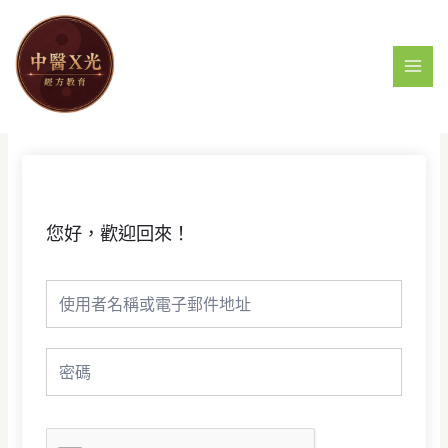
跳
MAI
至
MEN
主
要
內
容
您好，歡迎回來！