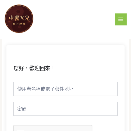
跳
MAI
至
MEN
主
要
內
容
您好，歡迎回來！