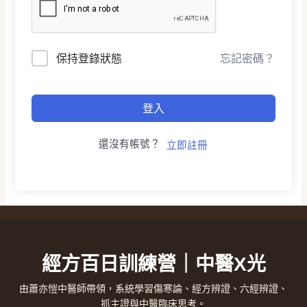
保持登錄狀態
忘記密碼？
登入
還沒有帳號？
立即註冊
經方百日訓練營｜中醫X光
由蕭亦愷中醫師帶領，系統學習傷寒論、經方辨證、六經辨證、
抓主證與中醫臨床思考。