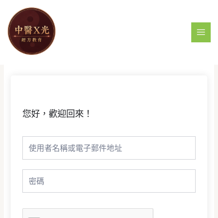
跳
MAI
至
MEN
主
要
內
容
您好，歡迎回來！