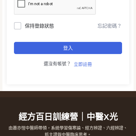
保持登錄狀態
忘記密碼？
登入
還沒有帳號？
立即註冊
經方百日訓練營｜中醫X光
由蕭亦愷中醫師帶領，系統學習傷寒論、經方辨證、六經辨證、
抓主證與中醫臨床思考。