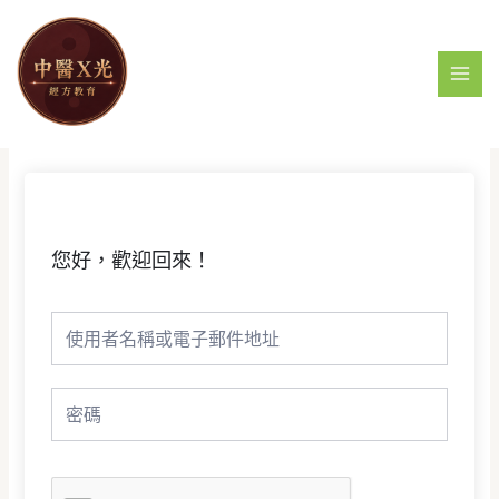
跳
MAI
至
MEN
主
要
內
容
您好，歡迎回來！