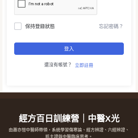
保持登錄狀態
忘記密碼？
登入
還沒有帳號？
立即註冊
經方百日訓練營｜中醫X光
由蕭亦愷中醫師帶領，系統學習傷寒論、經方辨證、六經辨證、
抓主證與中醫臨床思考。