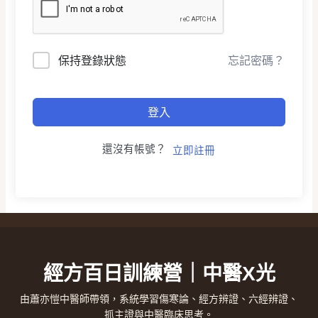
保持登錄狀態
忘記密碼？
登入
還沒有帳號？
立即註冊
經方百日訓練營｜中醫X光
由蕭亦愷中醫師帶領，系統學習傷寒論、經方辨證、六經辨證、
抓主證與中醫臨床思考。