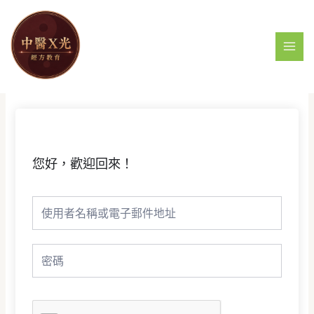
跳
MAI
至
MEN
主
要
內
容
您好，歡迎回來！