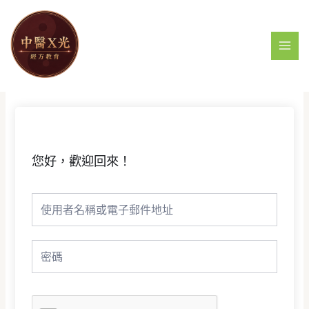
跳
MAI
至
MEN
主
要
內
容
您好，歡迎回來！