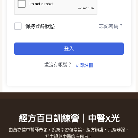
保持登錄狀態
忘記密碼？
登入
還沒有帳號？
立即註冊
經方百日訓練營｜中醫X光
由蕭亦愷中醫師帶領，系統學習傷寒論、經方辨證、六經辨證、
抓主證與中醫臨床思考。