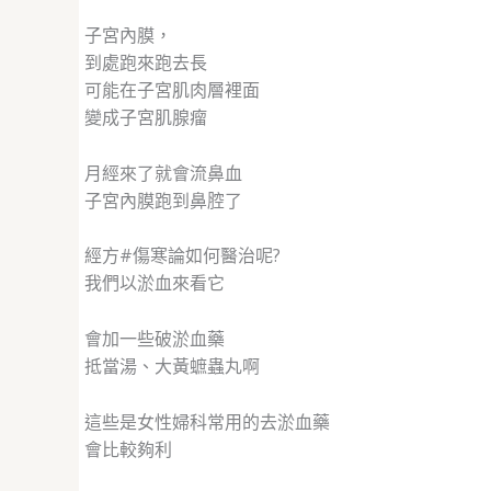
子宮內膜，
到處跑來跑去長
可能在子宮肌肉層裡面
變成子宮肌腺瘤
月經來了就會流鼻血
子宮內膜跑到鼻腔了
經方#傷寒論如何醫治呢?
我們以淤血來看它
會加一些破淤血藥
抵當湯、大黃蟅蟲丸啊
這些是女性婦科常用的去淤血藥
會比較夠利