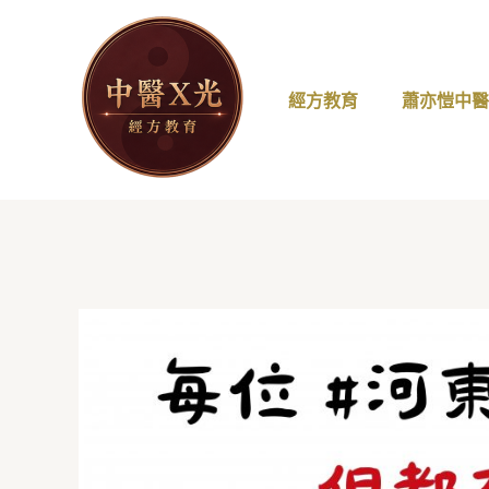
跳
至
主
要
經方教育
蕭亦愷中
內
容