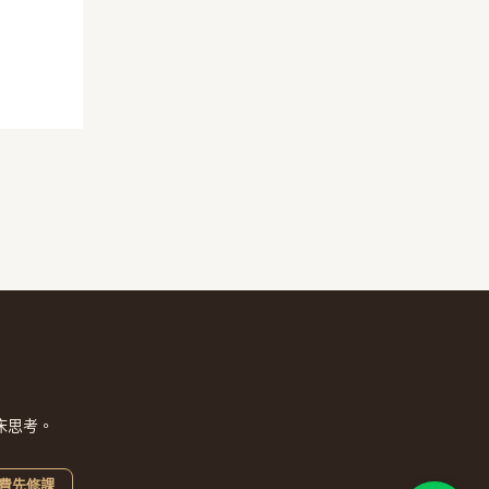
床思考。
費先修課