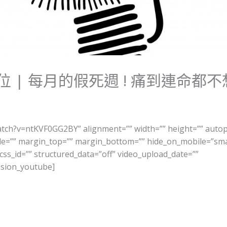
位 | 每月的假死週 ! 痛到連命都
tch?v=ntKVF0GG2BY” alignment=”” width=”” height=”” autop
cade=”” margin_top=”” margin_bottom=”” hide_on_mobile=”sma
=”” css_id=”” structured_data=”off” video_upload_date=””
fusion_youtube]