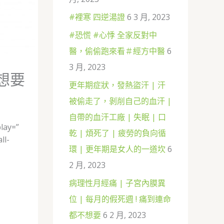
#裡寒 四逆湯證
6 3 月, 2023
#恐慌 #心悸 全家反對中
醫，偷偷跑來看＃經方中醫
6
3 月, 2023
不想要
更年期症狀，發熱盜汗 | 汗
被偷走了，剝削自己的血汗 |
自帶的血汗工廠 | 失眠 | 口
lay=”
乾 | 煩死了 | 疲勞的負向循
ll-
環 | 更年期是女人的一道坎
6
2 月, 2023
病理性月經痛 | 子宮內膜異
位 | 每月的假死週 ! 痛到連命
都不想要
6 2 月, 2023