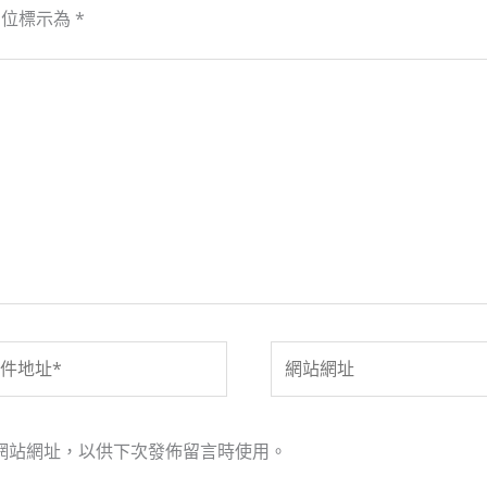
欄位標示為
*
網
站
網
址
網站網址，以供下次發佈留言時使用。