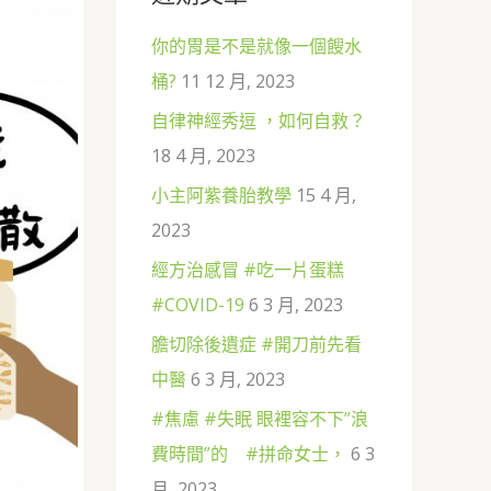
:
你的胃是不是就像一個餿水
桶?
11 12 月, 2023
自律神經秀逗 ，如何自救？
18 4 月, 2023
小主阿紫養胎教學
15 4 月,
2023
經方治感冒 #吃一片蛋糕
#COVID-19
6 3 月, 2023
膽切除後遺症 #開刀前先看
中醫
6 3 月, 2023
#焦慮 #失眠 眼裡容不下”浪
費時間”的 #拼命女士，
6 3
月, 2023