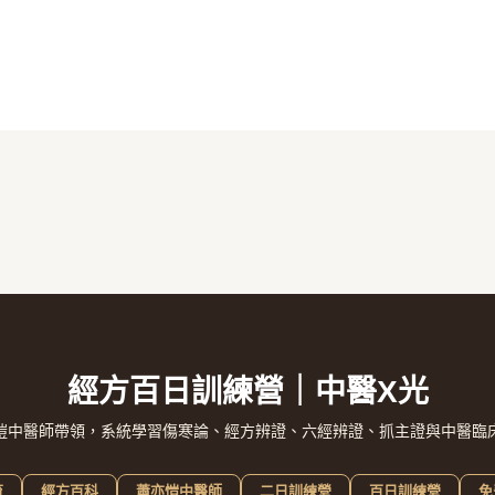
經方百日訓練營｜中醫X光
愷中醫師帶領，系統學習傷寒論、經方辨證、六經辨證、抓主證與中醫臨
育
經方百科
蕭亦愷中醫師
二日訓練營
百日訓練營
免