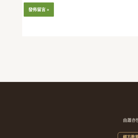
址
*
由蕭亦
經方教