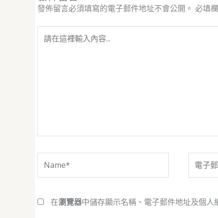
發佈留言必須填寫的電子郵件地址不會公開。
必填
請
在
這
裡
輸
入
內
容...
Name*
電
子
郵
件
在
瀏覽器
中儲存顯示名稱、電子郵件地址及個人
地