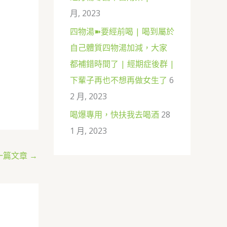
月, 2023
四物湯➽要經前喝 | 喝到屬於
自己體質四物湯加減，大家
都補錯時間了 | 經期症後群 |
下輩子再也不想再做女生了
6
2 月, 2023
喝爆專用，快扶我去喝酒
28
1 月, 2023
一篇文章
→