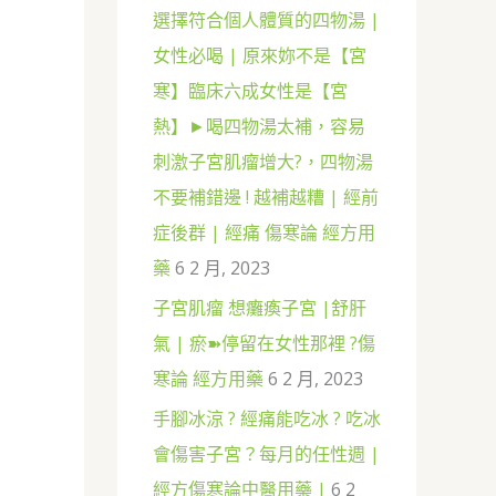
選擇符合個人體質的四物湯 |
女性必喝 | 原來妳不是【宮
寒】臨床六成女性是【宮
熱】►喝四物湯太補，容易
刺激子宮肌瘤增大?，四物湯
不要補錯邊 ! 越補越糟 | 經前
症後群 | 經痛 傷寒論 經方用
藥
6 2 月, 2023
子宮肌瘤 想癱瘓子宮 |舒肝
氣 | 瘀➽停留在女性那裡 ?傷
寒論 經方用藥
6 2 月, 2023
手腳冰涼 ? 經痛能吃冰 ? 吃冰
會傷害子宮？每月的任性週 |
經方傷寒論中醫用藥 |
6 2