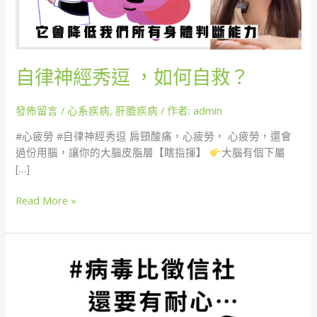
如
何
自
救？
自律神經秀逗 ，如何自救？
發佈留言
/
心系疾病
,
肝膽疾病
/ 作者:
admin
#心疲勞 #自律神經秀逗 肩頸酸痛，心疲勞， 心疲勞，還會
過份用腦，讓你的大腦皮脂層【瞎指揮】
大腦有個下屬
[…]
Read More »
經
方
治
感