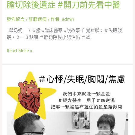
膽切除後遺症 #開刀前先看中醫
發佈留言
/
肝膽疾病
/ 作者:
admin
邱奶奶 ７６歲 #臨床醫案 #說故事 自覺症狀：＃失眠淺
眠，２－３點醒 ＃膽切除後小腸沾黏 ＃盜
Read More »
#
焦
慮
#
失
眠
眼
裡
容