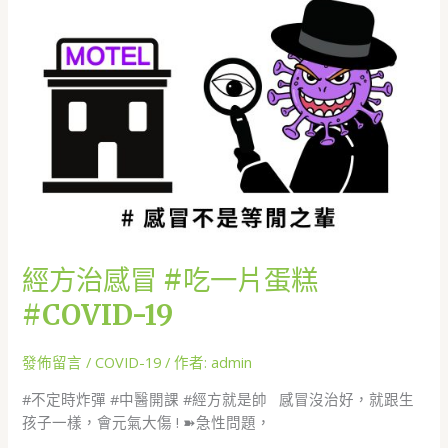
冒
#
吃
一
片
蛋
糕
#COVID-
19
經方治感冒 #吃一片蛋糕
#COVID-19
發佈留言
/
COVID-19
/ 作者:
admin
#不定時炸彈 #中醫開課 #經方就是帥 感冒沒治好，就跟生
孩子一樣，會元氣大傷 ! ➽急性問題，