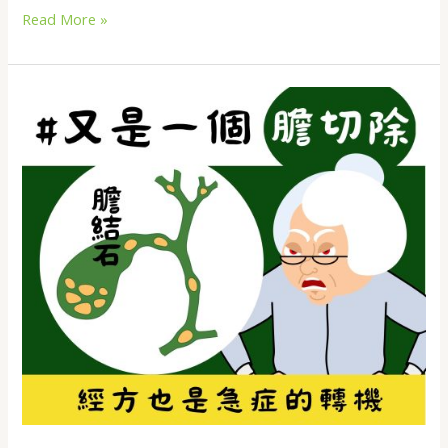
Read More »
膽
切
除
後
遺
症
#
開
刀
前
先
看
中
醫