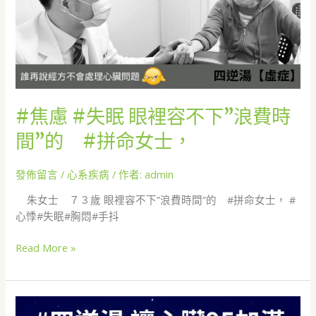
不
下”
浪
費
時
間”
的
#焦慮 #失眠 眼裡容不下”浪費時
#
拼
間”的 #拼命女士，
命
女
發佈留言
/
心系疾病
/ 作者:
admin
士，
朱女士 ７３歲 眼裡容不下”浪費時間”的 #拼命女士， #
心悸#失眠#胸悶#手抖
Read More »
#