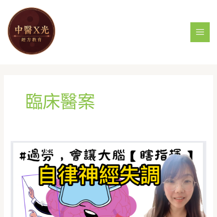
跳
MAI
至
MEN
主
要
內
容
臨床醫案
自
律
神
經
秀
逗
，