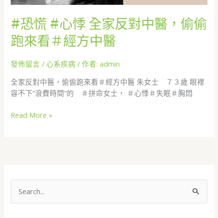
跑
來
#恐慌 #心悸 全家反對中醫，偷偷
看
＃
跑來看＃經方中醫
經
方
發佈留言
/
心系疾病
/ 作者:
admin
中
醫
全家反對中醫，偷偷跑來看＃經方中醫 朱女士 ７３歲 眼裡
容不下”浪費時間”的 ＃拼命女士， ＃心悸＃失眠＃胸悶
Read More »
搜
尋