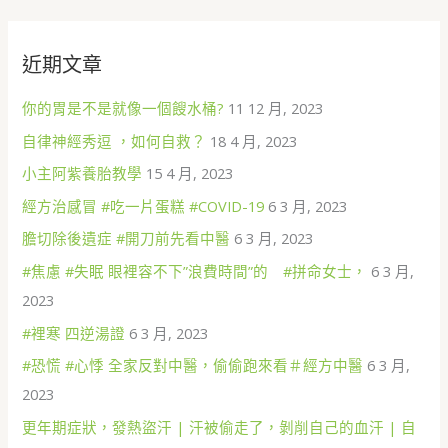
關
鍵
近期文章
字
:
你的胃是不是就像一個餿水桶?
11 12 月, 2023
自律神經秀逗 ，如何自救？
18 4 月, 2023
小主阿紫養胎教學
15 4 月, 2023
經方治感冒 #吃一片蛋糕 #COVID-19
6 3 月, 2023
膽切除後遺症 #開刀前先看中醫
6 3 月, 2023
#焦慮 #失眠 眼裡容不下”浪費時間”的 #拼命女士，
6 3 月,
2023
#裡寒 四逆湯證
6 3 月, 2023
#恐慌 #心悸 全家反對中醫，偷偷跑來看＃經方中醫
6 3 月,
2023
更年期症狀，發熱盜汗 | 汗被偷走了，剝削自己的血汗 | 自