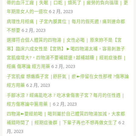
帶的血汗工廠 | 失眠 | 口乾 | 煩死了 | 疲勞的負向循環 | 更
年期是女人的一道坎
6 2 月, 2023
病理性月經痛 | 子宮內膜異位 | 每月的假死週 ! 痛到連命都
不想要
6 2 月, 2023
選擇符合個人體質的四物湯 | 女性必喝 | 原來妳不是【宮
寒】臨床六成女性是【宮熱】►喝四物湯太補，容易刺激子
宮肌瘤增大?，四物湯不要補錯邊 ! 越補越糟 | 經前症後群 |
經痛 傷寒論 經方用藥
6 2 月, 2023
子宮肌瘤 想癱瘓子宮 |舒肝氣 | 瘀➽停留在女性那裡 ?傷寒論
經方用藥
6 2 月, 2023
手腳冰涼 ? 經痛能吃冰 ? 吃冰會傷害子宮？每月的任性週 |
經方傷寒論中醫用藥 |
6 2 月, 2023
四物湯➽要經前喝 | 喝到屬於自己體質四物湯加減，大家都
補錯時間了 | 經期症後群 | 下輩子再也不想再做女生了
6 2
月, 2023