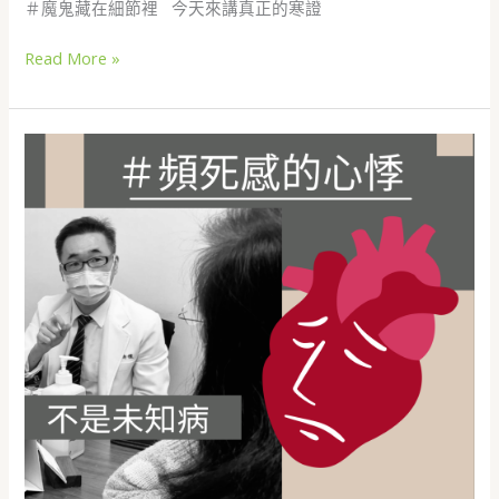
＃魔鬼藏在細節裡 今天來講真正的寒證
Read More »
#
恐
慌
#
心
悸
全
家
反
對
中
醫，
偷
偷