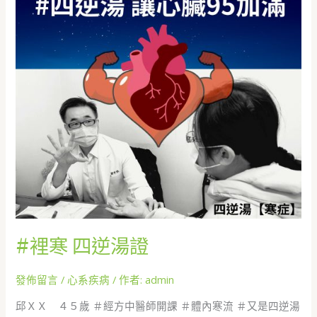
裡
寒
四
逆
湯
證
#裡寒 四逆湯證
發佈留言
/
心系疾病
/ 作者:
admin
邱ＸＸ ４５歲 ＃經方中醫師開課 ＃體內寒流 ＃又是四逆湯