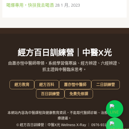
喝爆專用，快扶我去喝酒
28 1 月, 2023
經方百日訓練營｜中醫X光
由蕭亦愷中醫師帶領，系統學習傷寒論、經方辨證、六經辨證、
抓主證與中醫臨床思考。
經方教育
經方百科
蕭亦愷中醫師
二日訓練營
百日訓練營
免費先修課
本網站內容為中醫課程與健康教育資訊，不能取代醫師診斷、治療或個別醫
療建議。
© 經方百日訓練營｜中醫X光 Wellness X-Ray ｜ 0976-931928