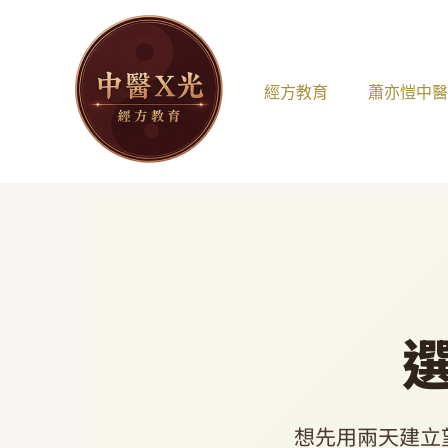
跳
至
主
要
經方教育
蕭亦愷中
內
容
想先用兩天建立