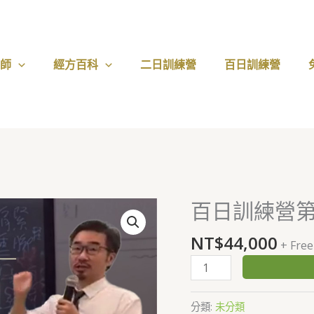
醫師
經方百科
二日訓練營
百日訓練營
百日訓練營
百
日
NT$
44,000
訓
+ Free
練
營
第
分類:
未分類
一