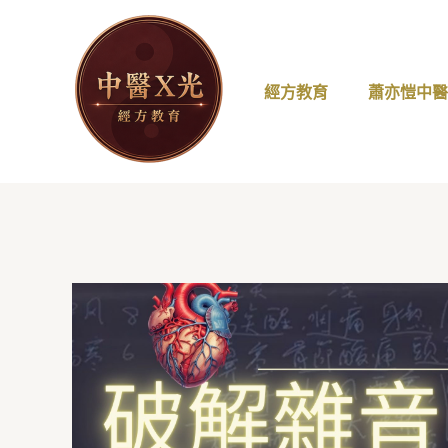
跳
至
主
要
經方教育
蕭亦愷中
內
容