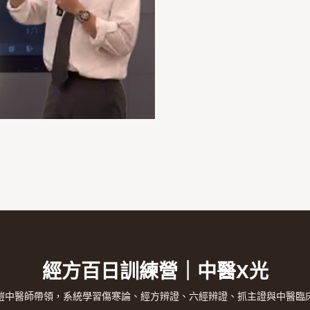
期
費
用
數
量
經方百日訓練營｜中醫X光
愷中醫師帶領，系統學習傷寒論、經方辨證、六經辨證、抓主證與中醫臨