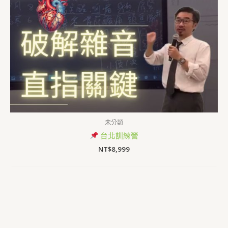
未分類
台北訓練營
NT$
8,999