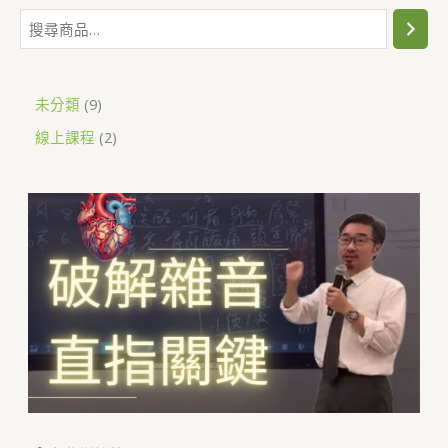
未分類
9
線上課程
2